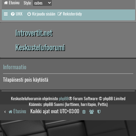
Etusivu
Style:
UKK
Kirjaudu sisään
Rekisteröidy
Introvertit.net
Keskustelufoorumi
Informaatio
Tilapäisesti pois käytöstä
Keskustelufoorumin ohjelmisto
phpBB
® Forum Software © phpBB Limited
Käännös: phpBB Suomi (lurttinen, harritapio, Pettis)
Etusivu
Kaikki ajat ovat
UTC+03:00