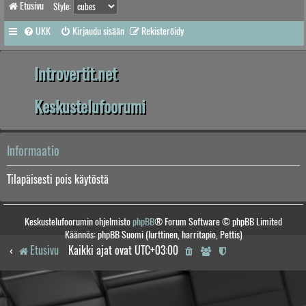
Etusivu
Style:
UKK
Kirjaudu sisään
Rekisteröidy
Introvertit.net
Keskustelufoorumi
Informaatio
Tilapäisesti pois käytöstä
Keskustelufoorumin ohjelmisto
phpBB
® Forum Software © phpBB Limited
Käännös: phpBB Suomi (lurttinen, harritapio, Pettis)
Etusivu
Kaikki ajat ovat
UTC+03:00