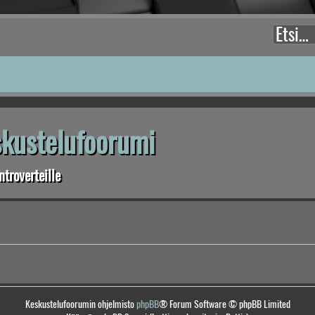
eskustelufoorumi
troverteille
Keskustelufoorumin ohjelmisto
phpBB
® Forum Software © phpBB Limited