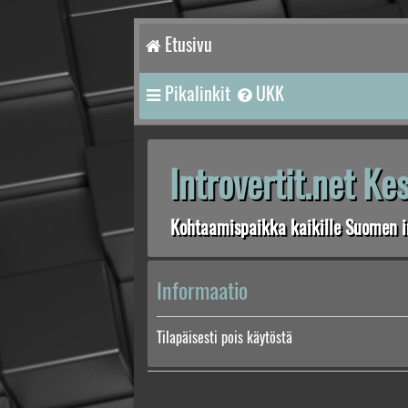
Etusivu
Pikalinkit
UKK
Introvertit.net K
Kohtaamispaikka kaikille Suomen in
Informaatio
Tilapäisesti pois käytöstä