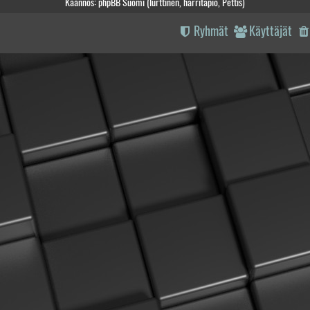
Käännös: phpBB Suomi (lurttinen, harritapio, Pettis)
Ryhmät
Käyttäjät