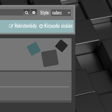
Etsi
Tarkennettu haku
Style:
Rekisteröidy
Kirjaudu sisään