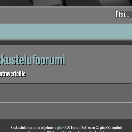
eskustelufoorumi
troverteille
Keskustelufoorumin ohjelmisto
phpBB
® Forum Software © phpBB Limited