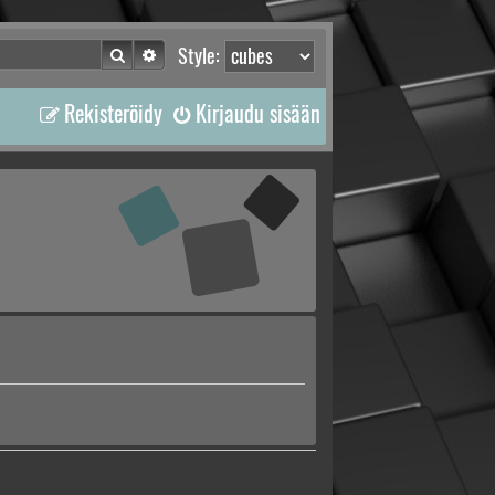
Etsi
Tarkennettu haku
Style:
Rekisteröidy
Kirjaudu sisään