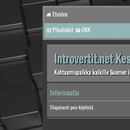
Etusivu
Pikalinkit
UKK
Introvertit.net K
Kohtaamispaikka kaikille Suomen in
Informaatio
Tilapäisesti pois käytöstä