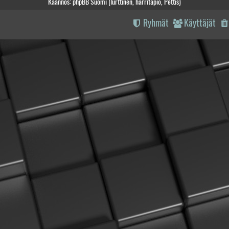
Käännös: phpBB Suomi (lurttinen, harritapio, Pettis)
Ryhmät
Käyttäjät