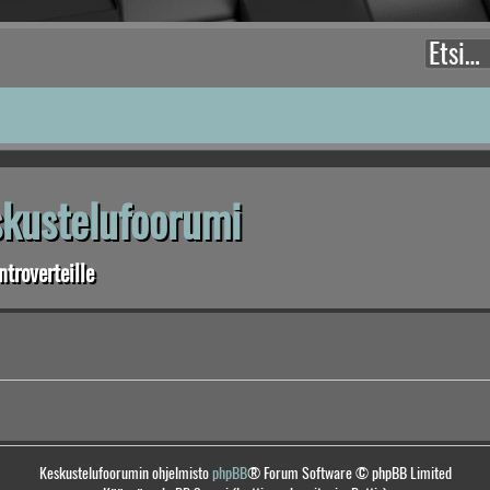
eskustelufoorumi
troverteille
Keskustelufoorumin ohjelmisto
phpBB
® Forum Software © phpBB Limited