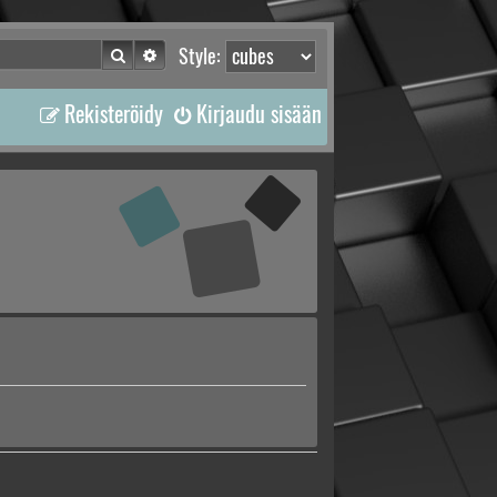
Etsi
Tarkennettu haku
Style:
Rekisteröidy
Kirjaudu sisään