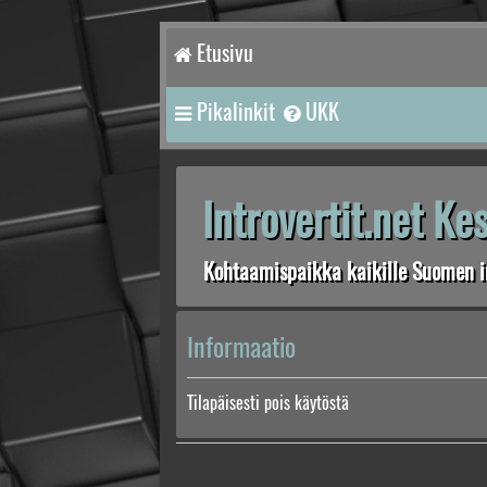
Etusivu
Pikalinkit
UKK
Introvertit.net K
Kohtaamispaikka kaikille Suomen in
Informaatio
Tilapäisesti pois käytöstä