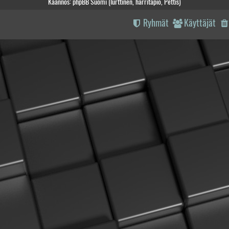
Käännös: phpBB Suomi (lurttinen, harritapio, Pettis)
Ryhmät
Käyttäjät