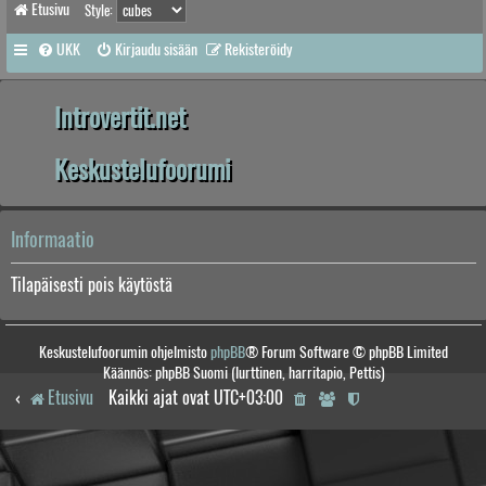
Etusivu
Style:
UKK
Kirjaudu sisään
Rekisteröidy
Introvertit.net
Keskustelufoorumi
Informaatio
Tilapäisesti pois käytöstä
Keskustelufoorumin ohjelmisto
phpBB
® Forum Software © phpBB Limited
Käännös: phpBB Suomi (lurttinen, harritapio, Pettis)
Etusivu
Kaikki ajat ovat
UTC+03:00