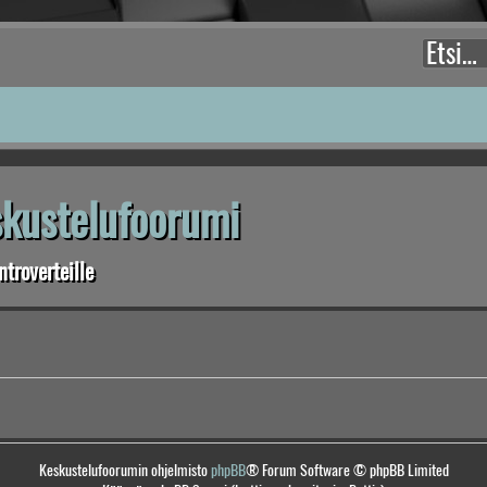
eskustelufoorumi
troverteille
Keskustelufoorumin ohjelmisto
phpBB
® Forum Software © phpBB Limited