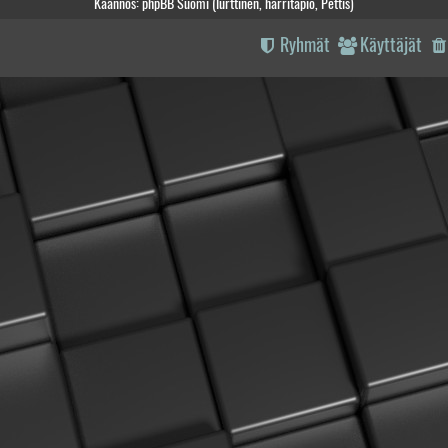
Käännös: phpBB Suomi (lurttinen, harritapio, Pettis)
Ryhmät
Käyttäjät