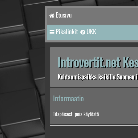
Etusivu
Pikalinkit
UKK
Introvertit.net K
Kohtaamispaikka kaikille Suomen in
Informaatio
Tilapäisesti pois käytöstä