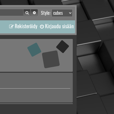
Etsi
Tarkennettu haku
Style:
Rekisteröidy
Kirjaudu sisään