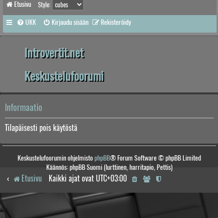
Etusivu
Style:
UKK
Kirjaudu sisään
Rekisteröidy
Introvertit.net
Keskustelufoorumi
Informaatio
Tilapäisesti pois käytöstä
Keskustelufoorumin ohjelmisto
phpBB
® Forum Software © phpBB Limited
Käännös: phpBB Suomi (lurttinen, harritapio, Pettis)
Etusivu
Kaikki ajat ovat
UTC+03:00