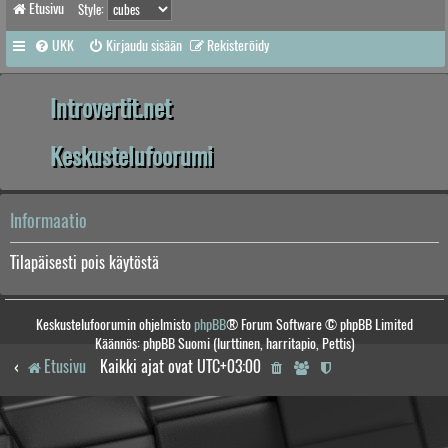
Etusivu
Style:
UKK
Kirjaudu sisään
Rekisteröidy
Introvertit.net
Keskustelufoorumi
Informaatio
Tilapäisesti pois käytöstä
Keskustelufoorumin ohjelmisto
phpBB
® Forum Software © phpBB Limited
Käännös: phpBB Suomi (lurttinen, harritapio, Pettis)
Etusivu
Kaikki ajat ovat
UTC+03:00