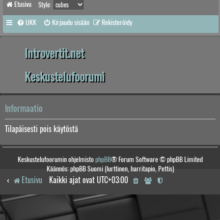
Etusivu
Style:
UKK
Kirjaudu sisään
Rekisteröidy
Introvertit.net
Keskustelufoorumi
Informaatio
Tilapäisesti pois käytöstä
Keskustelufoorumin ohjelmisto
phpBB
® Forum Software © phpBB Limited
Käännös: phpBB Suomi (lurttinen, harritapio, Pettis)
Etusivu
Kaikki ajat ovat
UTC+03:00