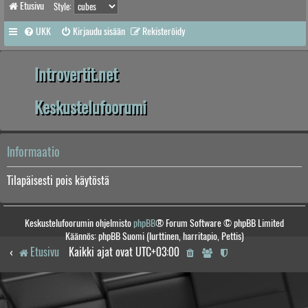
Etusivu
Style:
UKK
Kirjaudu sisään
Rekisteröidy
Introvertit.net
Keskustelufoorumi
Informaatio
Tilapäisesti pois käytöstä
Keskustelufoorumin ohjelmisto
phpBB
® Forum Software © phpBB Limited
Käännös: phpBB Suomi (lurttinen, harritapio, Pettis)
Etusivu
Kaikki ajat ovat
UTC+03:00