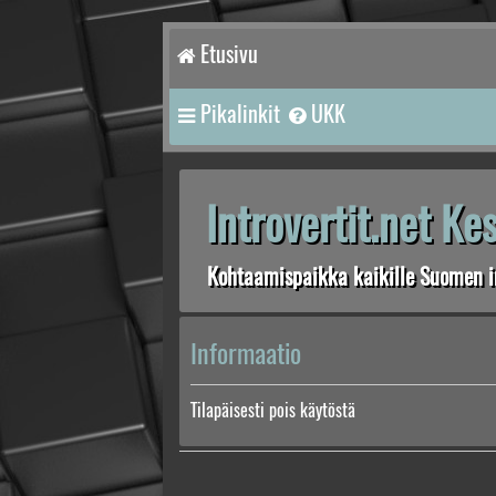
Etusivu
Pikalinkit
UKK
Introvertit.net K
Kohtaamispaikka kaikille Suomen in
Informaatio
Tilapäisesti pois käytöstä