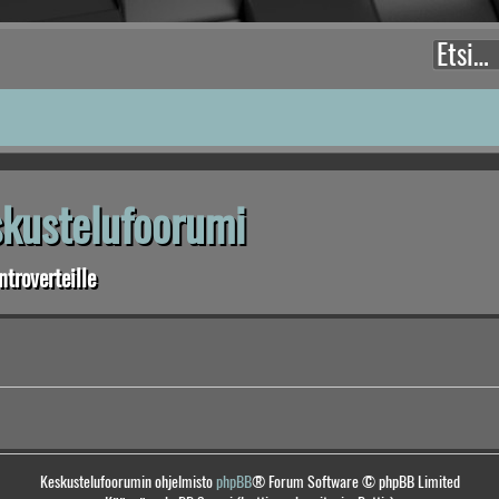
eskustelufoorumi
troverteille
Keskustelufoorumin ohjelmisto
phpBB
® Forum Software © phpBB Limited