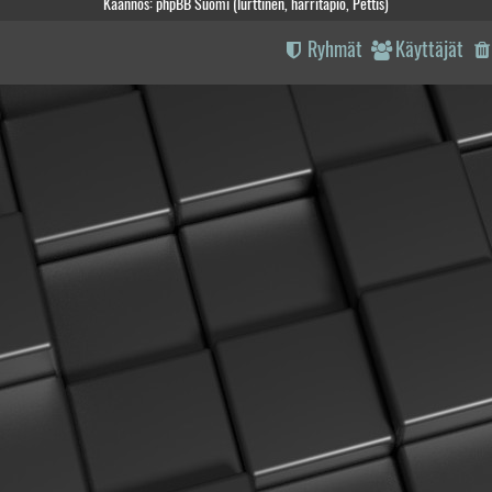
Käännös: phpBB Suomi (lurttinen, harritapio, Pettis)
Ryhmät
Käyttäjät