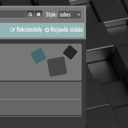
Etsi
Tarkennettu haku
Style:
Rekisteröidy
Kirjaudu sisään