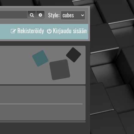
Etsi
Tarkennettu haku
Style:
Rekisteröidy
Kirjaudu sisään