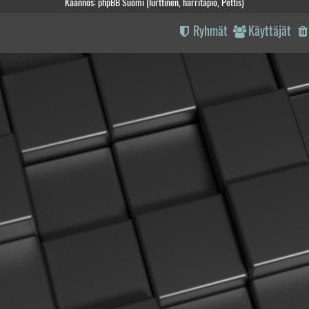
Käännös: phpBB Suomi (lurttinen, harritapio, Pettis)
Ryhmät
Käyttäjät