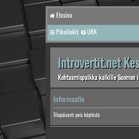
Etusivu
Pikalinkit
UKK
Introvertit.net K
Kohtaamispaikka kaikille Suomen in
Informaatio
Tilapäisesti pois käytöstä