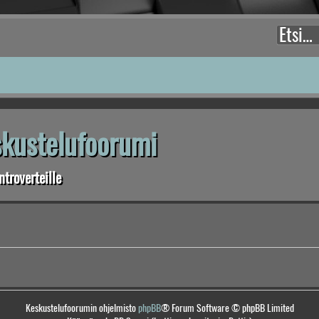
eskustelufoorumi
troverteille
Keskustelufoorumin ohjelmisto
phpBB
® Forum Software © phpBB Limited