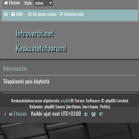
Etusivu
Style:
UKK
Kirjaudu sisään
Rekisteröidy
Introvertit.net
Keskustelufoorumi
Informaatio
Tilapäisesti pois käytöstä
Keskustelufoorumin ohjelmisto
phpBB
® Forum Software © phpBB Limited
Käännös: phpBB Suomi (lurttinen, harritapio, Pettis)
Etusivu
Kaikki ajat ovat
UTC+03:00