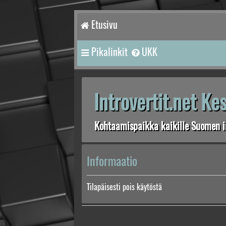
Etusivu
Pikalinkit
UKK
Introvertit.net K
Kohtaamispaikka kaikille Suomen in
Informaatio
Tilapäisesti pois käytöstä