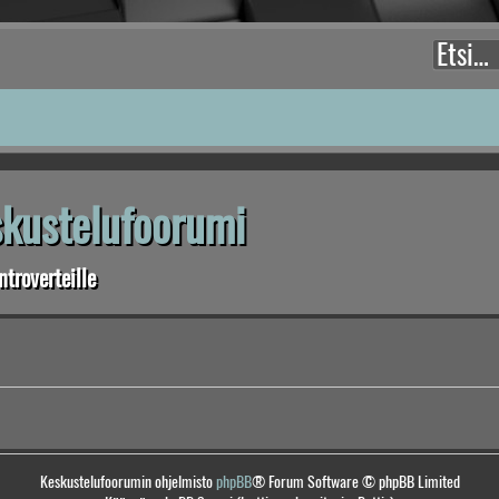
eskustelufoorumi
troverteille
Keskustelufoorumin ohjelmisto
phpBB
® Forum Software © phpBB Limited