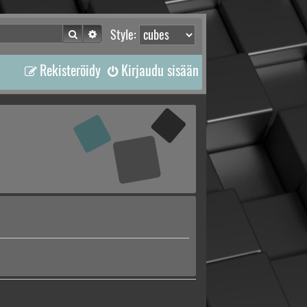
Etsi
Tarkennettu haku
Style:
Rekisteröidy
Kirjaudu sisään