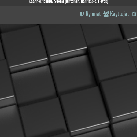
Käännös: phpBB Suomi (lurttinen, harritapio, Pettis)
Ryhmät
Käyttäjät