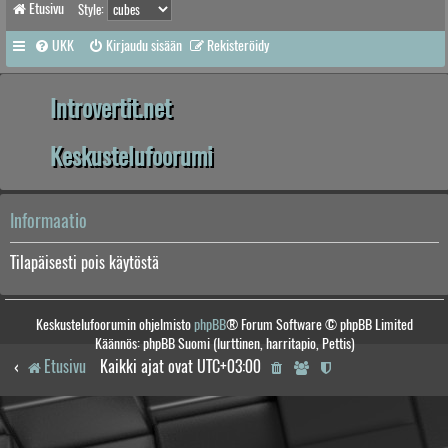
Etusivu
Style:
UKK
Kirjaudu sisään
Rekisteröidy
Introvertit.net
Keskustelufoorumi
Informaatio
Tilapäisesti pois käytöstä
Keskustelufoorumin ohjelmisto
phpBB
® Forum Software © phpBB Limited
Käännös: phpBB Suomi (lurttinen, harritapio, Pettis)
Etusivu
Kaikki ajat ovat
UTC+03:00