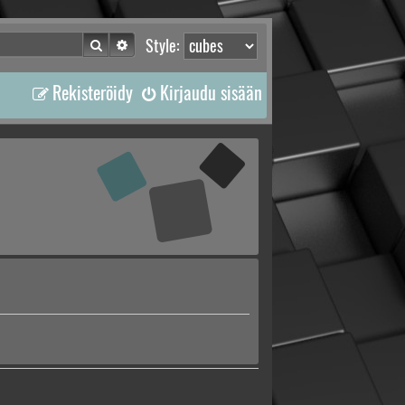
Etsi
Tarkennettu haku
Style:
Rekisteröidy
Kirjaudu sisään