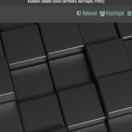
Käännös: phpBB Suomi (lurttinen, harritapio, Pettis)
Ryhmät
Käyttäjät