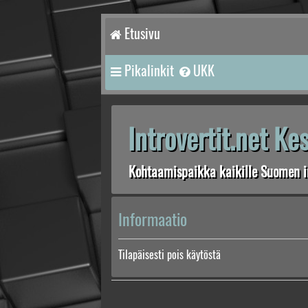
Etusivu
Pikalinkit
UKK
Introvertit.net K
Kohtaamispaikka kaikille Suomen in
Informaatio
Tilapäisesti pois käytöstä