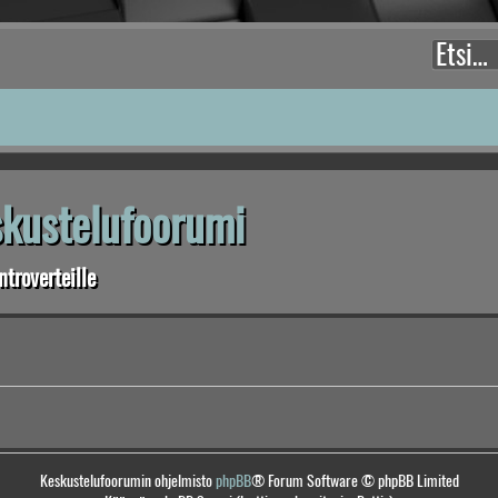
eskustelufoorumi
troverteille
Keskustelufoorumin ohjelmisto
phpBB
® Forum Software © phpBB Limited