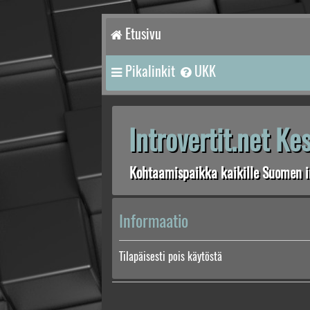
Etusivu
Pikalinkit
UKK
Introvertit.net K
Kohtaamispaikka kaikille Suomen in
Informaatio
Tilapäisesti pois käytöstä