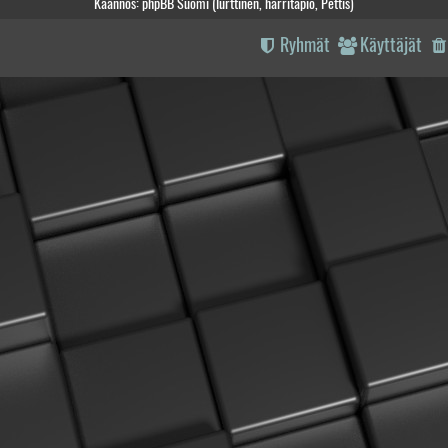
Käännös: phpBB Suomi (lurttinen, harritapio, Pettis)
Ryhmät
Käyttäjät