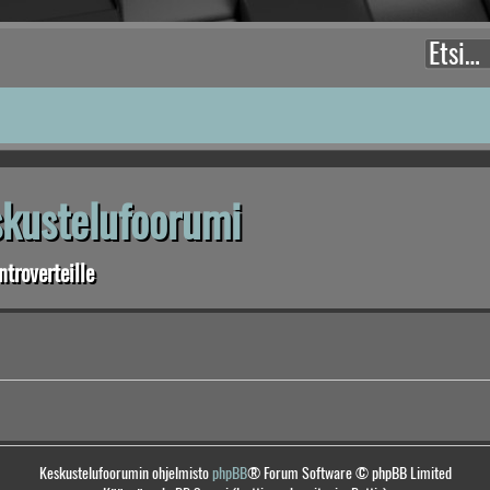
eskustelufoorumi
troverteille
Keskustelufoorumin ohjelmisto
phpBB
® Forum Software © phpBB Limited