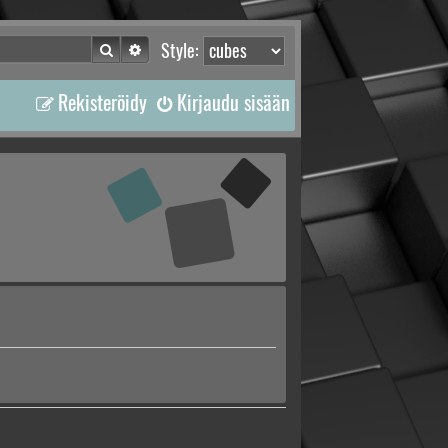
Etsi
Tarkennettu haku
Style:
Rekisteröidy
Kirjaudu sisään