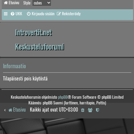
Etusivu
Style:
UKK
Kirjaudu sisään
Rekisteröidy
Introvertit.net
Keskustelufoorumi
Informaatio
Tilapäisesti pois käytöstä
Keskustelufoorumin ohjelmisto
phpBB
® Forum Software © phpBB Limited
Käännös: phpBB Suomi (lurttinen, harritapio, Pettis)
Etusivu
Kaikki ajat ovat
UTC+03:00