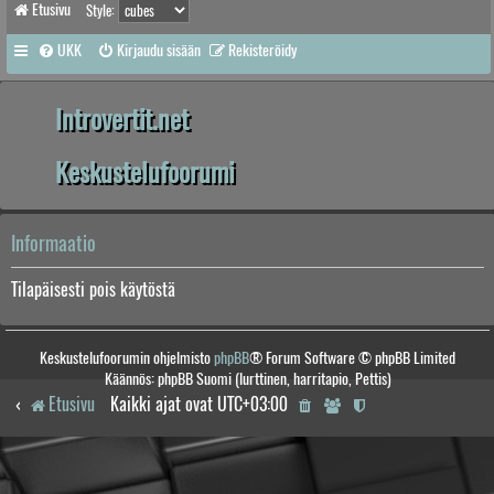
Etusivu
Style:
UKK
Kirjaudu sisään
Rekisteröidy
Introvertit.net
Keskustelufoorumi
Informaatio
Tilapäisesti pois käytöstä
Keskustelufoorumin ohjelmisto
phpBB
® Forum Software © phpBB Limited
Käännös: phpBB Suomi (lurttinen, harritapio, Pettis)
Etusivu
Kaikki ajat ovat
UTC+03:00