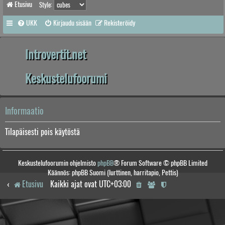
Etusivu
Style:
UKK
Kirjaudu sisään
Rekisteröidy
Introvertit.net
Keskustelufoorumi
Informaatio
Tilapäisesti pois käytöstä
Keskustelufoorumin ohjelmisto
phpBB
® Forum Software © phpBB Limited
Käännös: phpBB Suomi (lurttinen, harritapio, Pettis)
Etusivu
Kaikki ajat ovat
UTC+03:00