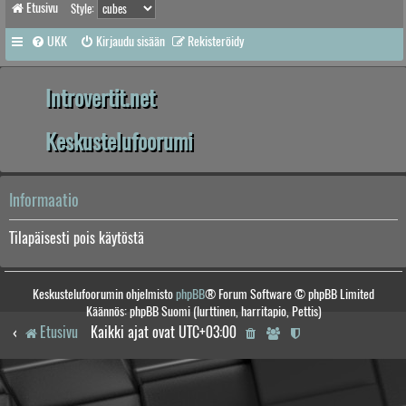
Etusivu
Style:
UKK
Kirjaudu sisään
Rekisteröidy
Introvertit.net
Keskustelufoorumi
Informaatio
Tilapäisesti pois käytöstä
Keskustelufoorumin ohjelmisto
phpBB
® Forum Software © phpBB Limited
Käännös: phpBB Suomi (lurttinen, harritapio, Pettis)
Etusivu
Kaikki ajat ovat
UTC+03:00