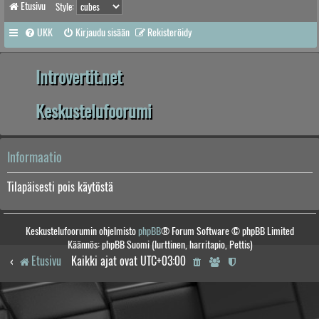
Etusivu
Style:
UKK
Kirjaudu sisään
Rekisteröidy
Introvertit.net
Keskustelufoorumi
Informaatio
Tilapäisesti pois käytöstä
Keskustelufoorumin ohjelmisto
phpBB
® Forum Software © phpBB Limited
Käännös: phpBB Suomi (lurttinen, harritapio, Pettis)
Etusivu
Kaikki ajat ovat
UTC+03:00