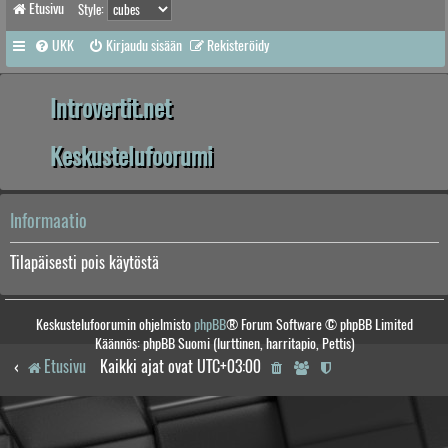
Etusivu
Style:
UKK
Kirjaudu sisään
Rekisteröidy
Introvertit.net
Keskustelufoorumi
Informaatio
Tilapäisesti pois käytöstä
Keskustelufoorumin ohjelmisto
phpBB
® Forum Software © phpBB Limited
Käännös: phpBB Suomi (lurttinen, harritapio, Pettis)
Etusivu
Kaikki ajat ovat
UTC+03:00