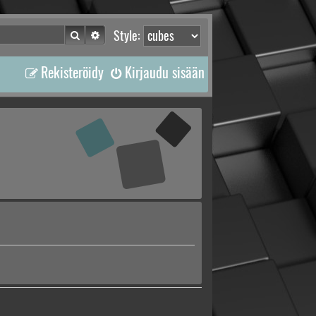
Etsi
Tarkennettu haku
Style:
Rekisteröidy
Kirjaudu sisään