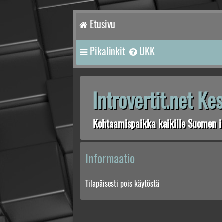
Etusivu
Pikalinkit
UKK
Introvertit.net K
Kohtaamispaikka kaikille Suomen in
Informaatio
Tilapäisesti pois käytöstä