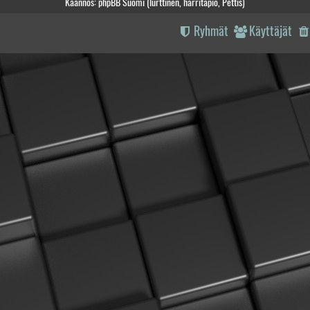
Käännös: phpBB Suomi (lurttinen, harritapio, Pettis)
Ryhmät
Käyttäjät