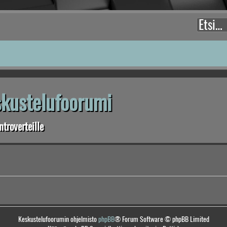
eskustelufoorumi
troverteille
Keskustelufoorumin ohjelmisto
phpBB
® Forum Software © phpBB Limited