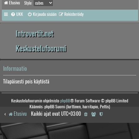
Etusivu
Style:
UKK
Kirjaudu sisään
Rekisteröidy
Introvertit.net
Keskustelufoorumi
Informaatio
Tilapäisesti pois käytöstä
Keskustelufoorumin ohjelmisto
phpBB
® Forum Software © phpBB Limited
Käännös: phpBB Suomi (lurttinen, harritapio, Pettis)
Etusivu
Kaikki ajat ovat
UTC+03:00