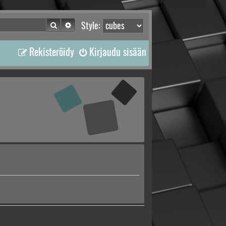
Etsi
Tarkennettu haku
Style:
Rekisteröidy
Kirjaudu sisään