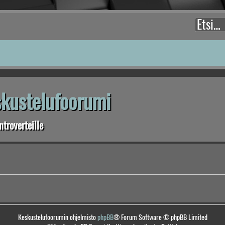
eskustelufoorumi
troverteille
Keskustelufoorumin ohjelmisto
phpBB
® Forum Software © phpBB Limited