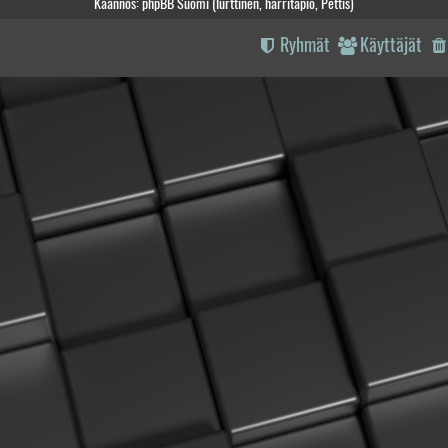
Käännös: phpBB Suomi (lurttinen, harritapio, Pettis)
Ryhmät
Käyttäjät