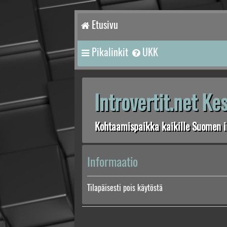
Etusivu
Pikalinkit
UKK
Introvertit.net K
Kohtaamispaikka kaikille Suomen in
Informaatio
Tilapäisesti pois käytöstä