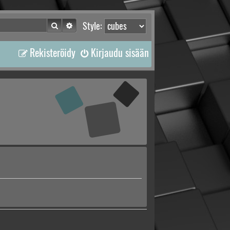
Etsi
Tarkennettu haku
Style:
Rekisteröidy
Kirjaudu sisään