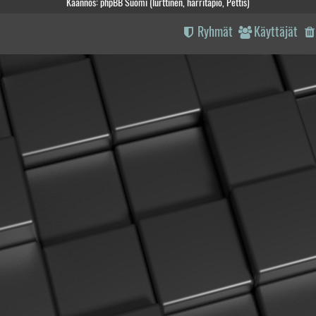
Käännös: phpBB Suomi (lurttinen, harritapio, Pettis)
Ryhmät
Käyttäjät