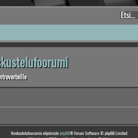
eskustelufoorumi
troverteille
Keskustelufoorumin ohjelmisto
phpBB
® Forum Software © phpBB Limited