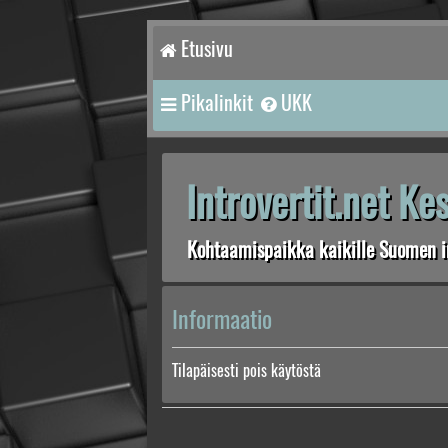
Etusivu
Pikalinkit
UKK
Introvertit.net K
Kohtaamispaikka kaikille Suomen in
Informaatio
Tilapäisesti pois käytöstä