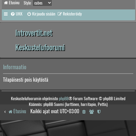
Etusivu
Style:
UKK
Kirjaudu sisään
Rekisteröidy
Introvertit.net
Keskustelufoorumi
Informaatio
Tilapäisesti pois käytöstä
Keskustelufoorumin ohjelmisto
phpBB
® Forum Software © phpBB Limited
Käännös: phpBB Suomi (lurttinen, harritapio, Pettis)
Etusivu
Kaikki ajat ovat
UTC+03:00