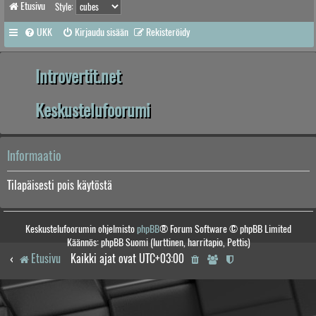
Etusivu
Style:
UKK
Kirjaudu sisään
Rekisteröidy
Introvertit.net
Keskustelufoorumi
Informaatio
Tilapäisesti pois käytöstä
Keskustelufoorumin ohjelmisto
phpBB
® Forum Software © phpBB Limited
Käännös: phpBB Suomi (lurttinen, harritapio, Pettis)
Etusivu
Kaikki ajat ovat
UTC+03:00