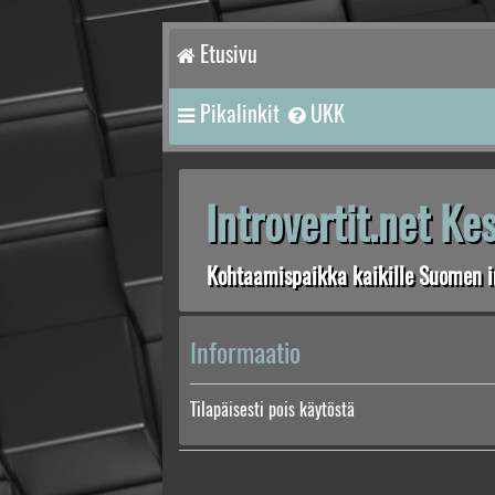
Etusivu
Pikalinkit
UKK
Introvertit.net K
Kohtaamispaikka kaikille Suomen in
Informaatio
Tilapäisesti pois käytöstä