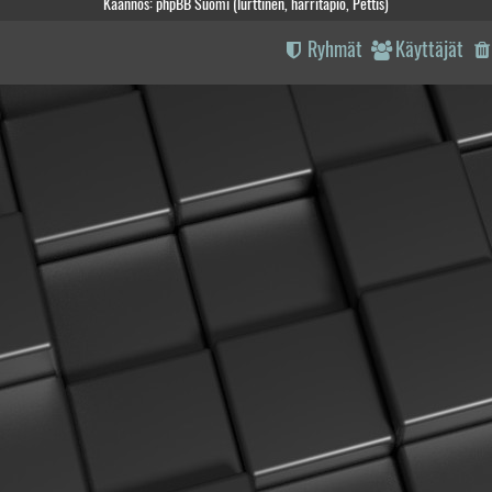
Käännös: phpBB Suomi (lurttinen, harritapio, Pettis)
Ryhmät
Käyttäjät