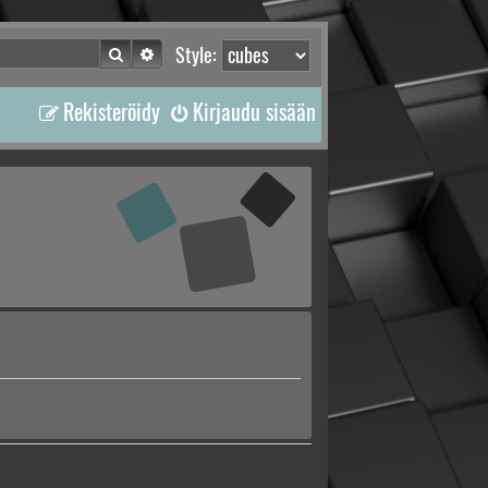
Etsi
Tarkennettu haku
Style:
Rekisteröidy
Kirjaudu sisään