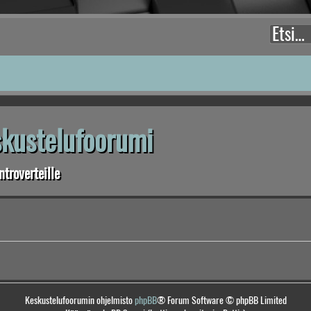
eskustelufoorumi
troverteille
Keskustelufoorumin ohjelmisto
phpBB
® Forum Software © phpBB Limited