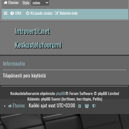
Etusivu
Style:
UKK
Kirjaudu sisään
Rekisteröidy
Introvertit.net
Keskustelufoorumi
Informaatio
Tilapäisesti pois käytöstä
Keskustelufoorumin ohjelmisto
phpBB
® Forum Software © phpBB Limited
Käännös: phpBB Suomi (lurttinen, harritapio, Pettis)
Etusivu
Kaikki ajat ovat
UTC+03:00