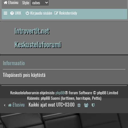
Etusivu
Style:
UKK
Kirjaudu sisään
Rekisteröidy
Introvertit.net
Keskustelufoorumi
Informaatio
Tilapäisesti pois käytöstä
Keskustelufoorumin ohjelmisto
phpBB
® Forum Software © phpBB Limited
Käännös: phpBB Suomi (lurttinen, harritapio, Pettis)
Etusivu
Kaikki ajat ovat
UTC+03:00