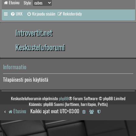
Etusivu
Style:
UKK
Kirjaudu sisään
Rekisteröidy
Introvertit.net
Keskustelufoorumi
Informaatio
Tilapäisesti pois käytöstä
Keskustelufoorumin ohjelmisto
phpBB
® Forum Software © phpBB Limited
Käännös: phpBB Suomi (lurttinen, harritapio, Pettis)
Etusivu
Kaikki ajat ovat
UTC+03:00