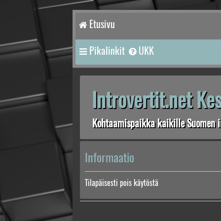
Etusivu
Pikalinkit
UKK
Introvertit.net K
Kohtaamispaikka kaikille Suomen in
Informaatio
Tilapäisesti pois käytöstä