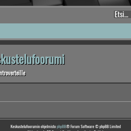
eskustelufoorumi
troverteille
Keskustelufoorumin ohjelmisto
phpBB
® Forum Software © phpBB Limited