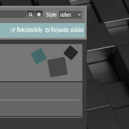
Etsi
Tarkennettu haku
Style:
Rekisteröidy
Kirjaudu sisään