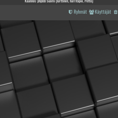
Käännös: phpBB Suomi (lurttinen, harritapio, Pettis)
Ryhmät
Käyttäjät