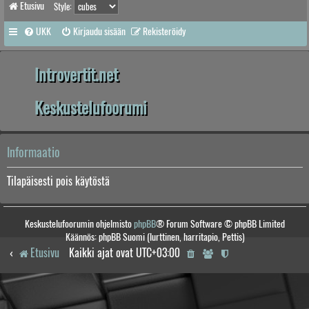
Etusivu
Style:
UKK
Kirjaudu sisään
Rekisteröidy
Introvertit.net
Keskustelufoorumi
Informaatio
Tilapäisesti pois käytöstä
Keskustelufoorumin ohjelmisto
phpBB
® Forum Software © phpBB Limited
Käännös: phpBB Suomi (lurttinen, harritapio, Pettis)
Etusivu
Kaikki ajat ovat
UTC+03:00