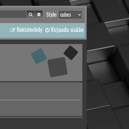
Etsi
Tarkennettu haku
Style:
Rekisteröidy
Kirjaudu sisään