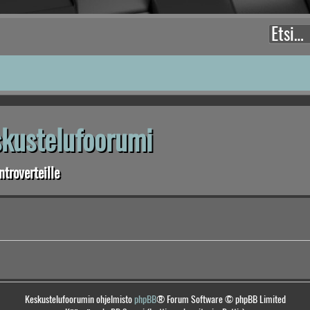
eskustelufoorumi
troverteille
Keskustelufoorumin ohjelmisto
phpBB
® Forum Software © phpBB Limited