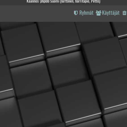
Käännös: phpBB Suomi (lurttinen, harritapio, Pettis)
Ryhmät
Käyttäjät