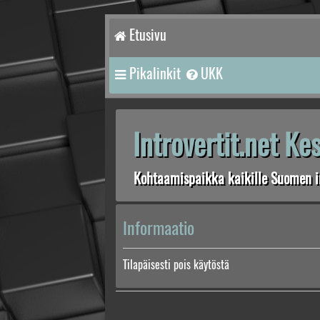
Etusivu
Pikalinkit
UKK
Introvertit.net K
Kohtaamispaikka kaikille Suomen in
Informaatio
Tilapäisesti pois käytöstä