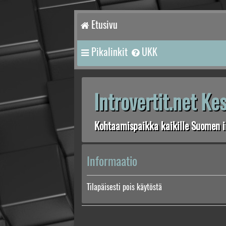
Etusivu
Pikalinkit
UKK
Introvertit.net K
Kohtaamispaikka kaikille Suomen in
Informaatio
Tilapäisesti pois käytöstä