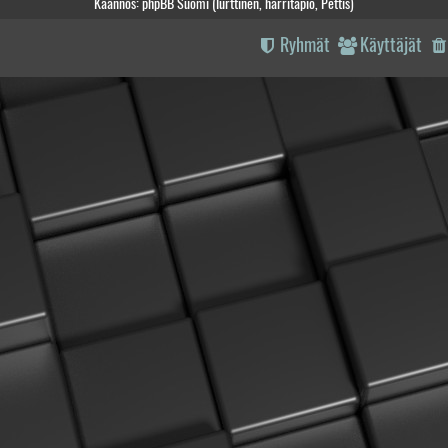
Käännös: phpBB Suomi (lurttinen, harritapio, Pettis)
Ryhmät
Käyttäjät