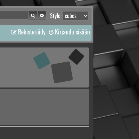
Etsi
Tarkennettu haku
Style:
Rekisteröidy
Kirjaudu sisään