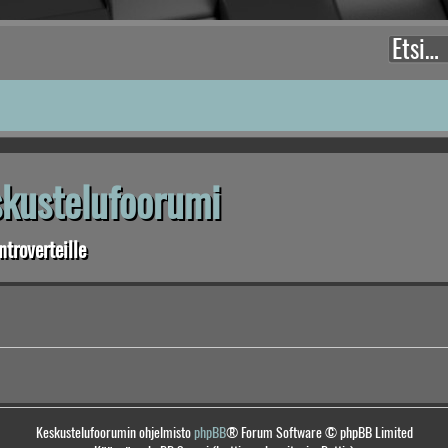
eskustelufoorumi
troverteille
Keskustelufoorumin ohjelmisto
phpBB
® Forum Software © phpBB Limited