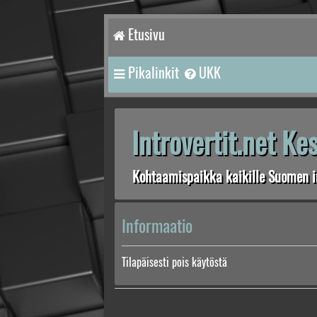
Etusivu
Pikalinkit
UKK
Introvertit.net K
Kohtaamispaikka kaikille Suomen in
Informaatio
Tilapäisesti pois käytöstä