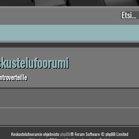
eskustelufoorumi
troverteille
Keskustelufoorumin ohjelmisto
phpBB
® Forum Software © phpBB Limited