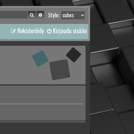
Etsi
Tarkennettu haku
Style:
Rekisteröidy
Kirjaudu sisään