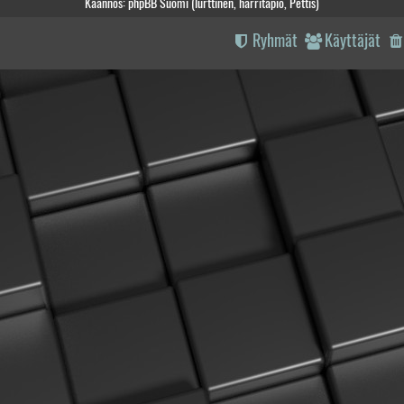
Käännös: phpBB Suomi (lurttinen, harritapio, Pettis)
Ryhmät
Käyttäjät