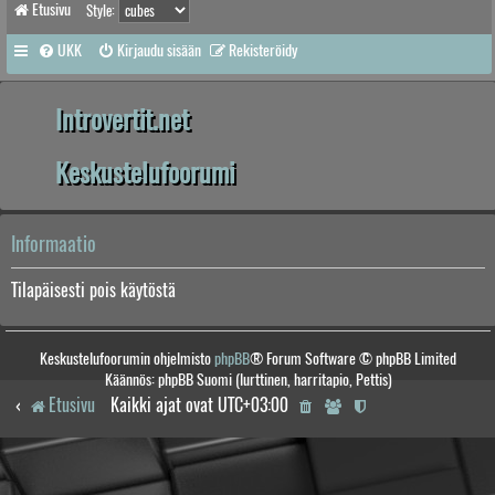
Etusivu
Style:
UKK
Kirjaudu sisään
Rekisteröidy
Introvertit.net
Keskustelufoorumi
Informaatio
Tilapäisesti pois käytöstä
Keskustelufoorumin ohjelmisto
phpBB
® Forum Software © phpBB Limited
Käännös: phpBB Suomi (lurttinen, harritapio, Pettis)
Etusivu
Kaikki ajat ovat
UTC+03:00