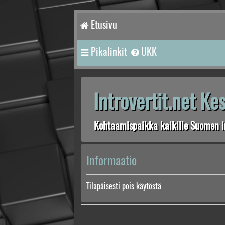
Etusivu
Pikalinkit
UKK
Introvertit.net K
Kohtaamispaikka kaikille Suomen in
Informaatio
Tilapäisesti pois käytöstä