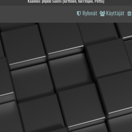
Käännös: phpBB Suomi (lurttinen, harritapio, Pettis)
Ryhmät
Käyttäjät