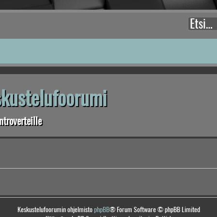
eskustelufoorumi
troverteille
Keskustelufoorumin ohjelmisto
phpBB
® Forum Software © phpBB Limited