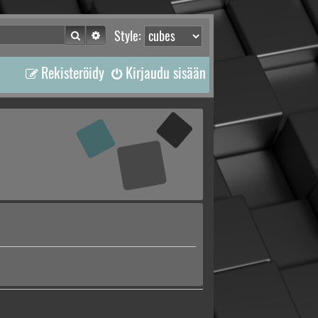
Etsi
Tarkennettu haku
Style:
Rekisteröidy
Kirjaudu sisään