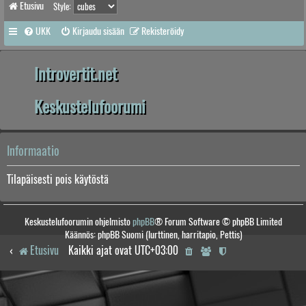
Etusivu
Style:
UKK
Kirjaudu sisään
Rekisteröidy
Introvertit.net
Keskustelufoorumi
Informaatio
Tilapäisesti pois käytöstä
Keskustelufoorumin ohjelmisto
phpBB
® Forum Software © phpBB Limited
Käännös: phpBB Suomi (lurttinen, harritapio, Pettis)
Etusivu
Kaikki ajat ovat
UTC+03:00