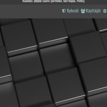
Käännös: phpBB Suomi (lurttinen, harritapio, Pettis)
Ryhmät
Käyttäjät