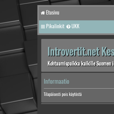
Etusivu
Pikalinkit
UKK
Introvertit.net K
Kohtaamispaikka kaikille Suomen in
Informaatio
Tilapäisesti pois käytöstä