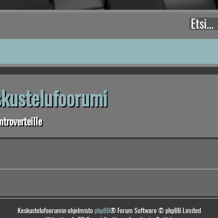
eskustelufoorumi
troverteille
Keskustelufoorumin ohjelmisto
phpBB
® Forum Software © phpBB Limited