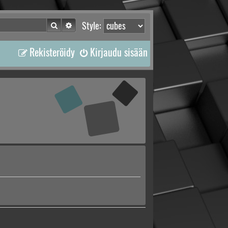
Etsi
Tarkennettu haku
Style:
Rekisteröidy
Kirjaudu sisään