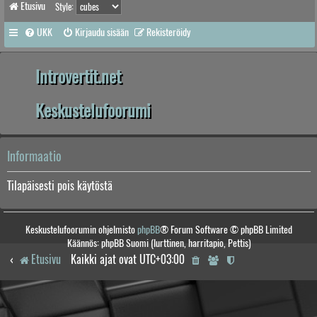
Etusivu
Style:
UKK
Kirjaudu sisään
Rekisteröidy
Introvertit.net
Keskustelufoorumi
Informaatio
Tilapäisesti pois käytöstä
Keskustelufoorumin ohjelmisto
phpBB
® Forum Software © phpBB Limited
Käännös: phpBB Suomi (lurttinen, harritapio, Pettis)
Etusivu
Kaikki ajat ovat
UTC+03:00