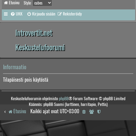
Etusivu
Style:
UKK
Kirjaudu sisään
Rekisteröidy
Introvertit.net
Keskustelufoorumi
Informaatio
Tilapäisesti pois käytöstä
Keskustelufoorumin ohjelmisto
phpBB
® Forum Software © phpBB Limited
Käännös: phpBB Suomi (lurttinen, harritapio, Pettis)
Etusivu
Kaikki ajat ovat
UTC+03:00