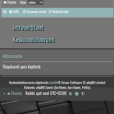
Etusivu
Style:
UKK
Kirjaudu sisään
Rekisteröidy
Introvertit.net
Keskustelufoorumi
Informaatio
Tilapäisesti pois käytöstä
Keskustelufoorumin ohjelmisto
phpBB
® Forum Software © phpBB Limited
Käännös: phpBB Suomi (lurttinen, harritapio, Pettis)
Etusivu
Kaikki ajat ovat
UTC+03:00