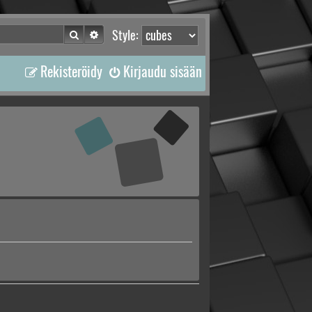
Etsi
Tarkennettu haku
Style:
Rekisteröidy
Kirjaudu sisään