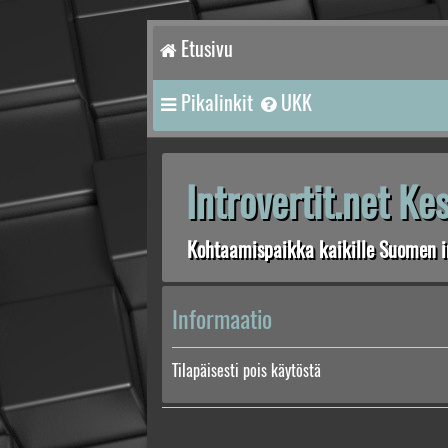
Etusivu
Pikalinkit
UKK
Introvertit.net K
Kohtaamispaikka kaikille Suomen in
Informaatio
Tilapäisesti pois käytöstä