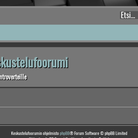
eskustelufoorumi
troverteille
Keskustelufoorumin ohjelmisto
phpBB
® Forum Software © phpBB Limited