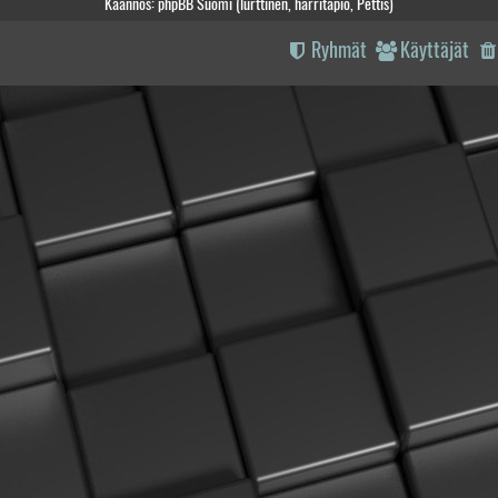
Käännös: phpBB Suomi (lurttinen, harritapio, Pettis)
Ryhmät
Käyttäjät