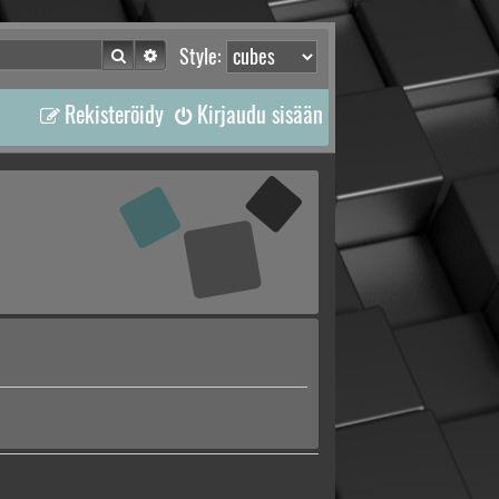
Etsi
Tarkennettu haku
Style:
Rekisteröidy
Kirjaudu sisään