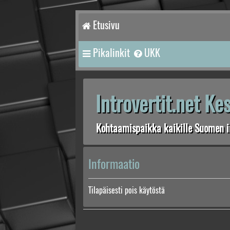
Etusivu
Pikalinkit
UKK
Introvertit.net K
Kohtaamispaikka kaikille Suomen in
Informaatio
Tilapäisesti pois käytöstä