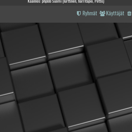
Käännös: phpBB Suomi (lurttinen, harritapio, Pettis)
Ryhmät
Käyttäjät