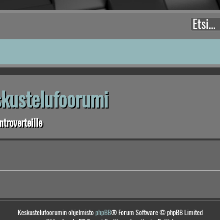
eskustelufoorumi
troverteille
Keskustelufoorumin ohjelmisto
phpBB
® Forum Software © phpBB Limited