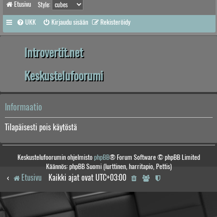
Etusivu
Style:
UKK
Kirjaudu sisään
Rekisteröidy
Introvertit.net
Keskustelufoorumi
Informaatio
Tilapäisesti pois käytöstä
Keskustelufoorumin ohjelmisto
phpBB
® Forum Software © phpBB Limited
Käännös: phpBB Suomi (lurttinen, harritapio, Pettis)
Etusivu
Kaikki ajat ovat
UTC+03:00