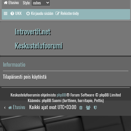
Etusivu
Style:
UKK
Kirjaudu sisään
Rekisteröidy
Introvertit.net
Keskustelufoorumi
Informaatio
Tilapäisesti pois käytöstä
Keskustelufoorumin ohjelmisto
phpBB
® Forum Software © phpBB Limited
Käännös: phpBB Suomi (lurttinen, harritapio, Pettis)
Etusivu
Kaikki ajat ovat
UTC+03:00